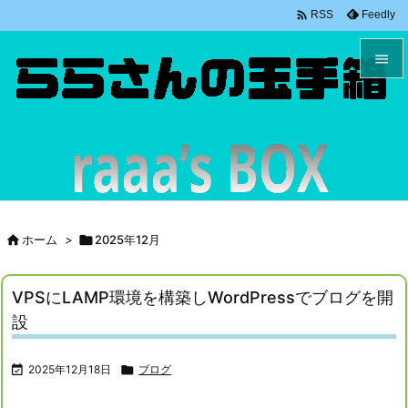

Feedly
RSS


メニュ

サイド

前へ


ホーム
>

2025年12月
次へ

VPSにLAMP環境を構築しWordPressでブログを開
検索
設

2025年12月18日

ブログ