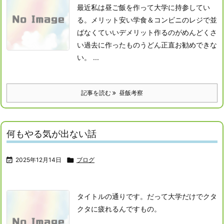
最近私は昼ご飯を作って大学に持参してい
る。
メリット
安い
学食＆コンビニのレジで並
ばなくていい
デメリット
作るのがめんどくさ
い
過去に作ったものうどん
正直お勧めできな
い。 ...
記事を読む
昼飯考察
何もやる気が出ない話

2025年12月14日

ブログ
タイトルの通りです。だって大学だけでクタ
クタに疲れるんですもの。