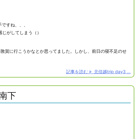
下手ですね、、、
感じがしてしまう（）
回敦賀に行こうかなとか思ってました。しかし、前日の寝不足のせ
記事を読む
北信越trip day3 ...
を南下