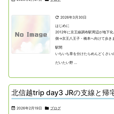

2026年3月30日
はじめに
2012年に京王線調布駅周辺が地下
側→京王八王子・橋本へ向けて歩き
駅間
いちいち章を分けたらめんどくさい
だいたい野 ...
北信越trip day3 JRの支線と帰

2026年2月19日

ブログ