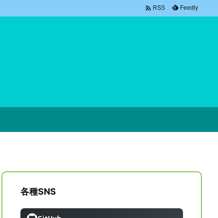

Feedly
RSS
各種SNS