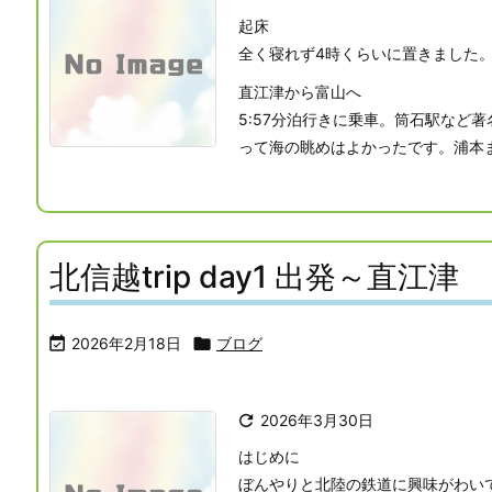
起床
全く寝れず4時くらいに置きました
直江津から富山へ
5:57分泊行きに乗車。筒石駅など
って海の眺めはよかったです。浦本ま .
北信越trip day1 出発～直江津

2026年2月18日

ブログ

2026年3月30日
はじめに
ぼんやりと北陸の鉄道に興味がわい