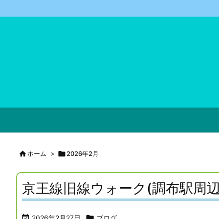

ホーム
>

2026年2月
京王線旧線ウォーク(調布駅周

2026年2月27日

ブログ