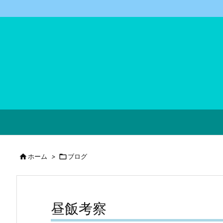

ホーム
>

ブログ
昼飯考察