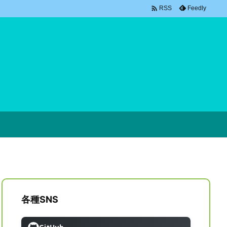

Feedly
RSS
各種SNS