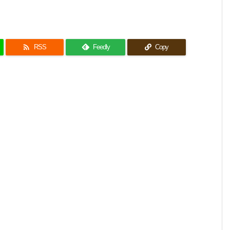

RSS
Feedly
Copy