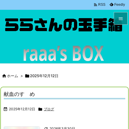

Feedly
RSS


メニュ

サイド

前へ


ホーム
>

2025年12月12日
次へ

献血のすゝめ
検索

2025年12月12日

ブログ

2026年3月30日